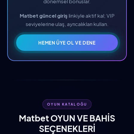
dönemsel bonuslar.
Matbet güncel giriş
linkiyle aktif kal; VIP
seviyelerine ulaş, ayrıcalıkları kullan.
HEMEN ÜYE OL VE DENE
OYUN KATALOĞU
Matbet OYUN VE BAHİS
SEÇENEKLERİ