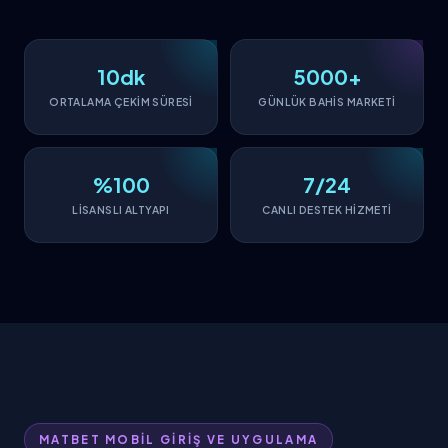
10dk
5000+
ORTALAMA ÇEKİM SÜRESİ
GÜNLÜK BAHİS MARKETİ
%100
7/24
LİSANSLI ALTYAPI
CANLI DESTEK HİZMETİ
MATBET MOBİL GİRİŞ VE UYGULAMA