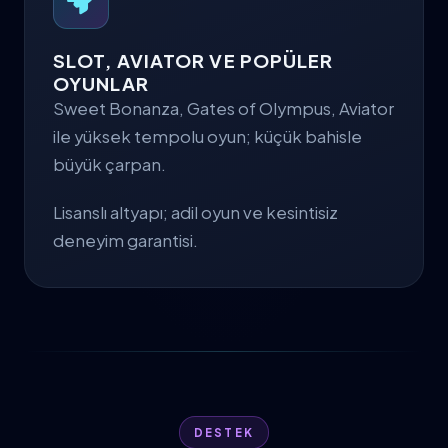
SLOT, AVIATOR VE POPÜLER
OYUNLAR
Sweet Bonanza, Gates of Olympus, Aviator
ile yüksek tempolu oyun; küçük bahisle
büyük çarpan.
Lisanslı altyapı; adil oyun ve kesintisiz
deneyim garantisi.
DESTEK