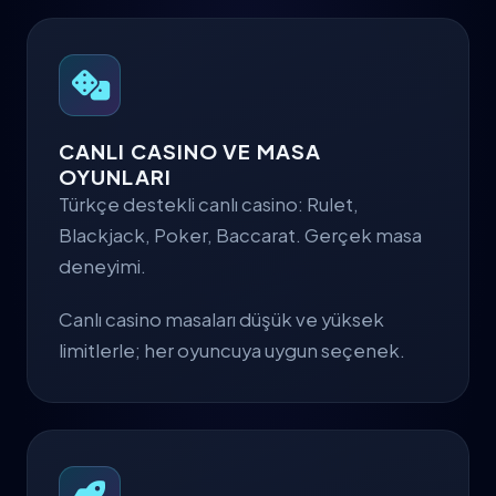
CANLI CASINO VE MASA
OYUNLARI
Türkçe destekli canlı casino: Rulet,
Blackjack, Poker, Baccarat. Gerçek masa
deneyimi.
Canlı casino masaları düşük ve yüksek
limitlerle; her oyuncuya uygun seçenek.