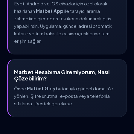
Evet. Android ve iOS cihazlar için özel olarak
hazırlanan
Matbet App
ile tarayıcı arama
zahmetine girmeden tek ikona dokunarak giriş
yapabilirsin. Uygulama, güncel adresi otomatik
kullanır ve tüm bahis ile casino içeriklerine tam
erişim sağlar.
Matbet Hesabıma Giremiyorum, Nasıl
Çözebilirim?
Önce
Matbet Giriş
butonuyla güncel domain'e
yönlen. Şifre unutma: e-posta veya telefonla
sıfırlama. Destek gerekirse.