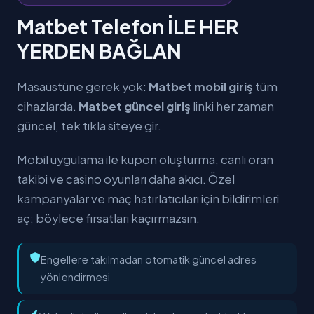
Matbet Telefon İLE HER
YERDEN BAĞLAN
Masaüstüne gerek yok:
Matbet mobil giriş
tüm
cihazlarda.
Matbet güncel giriş
linki her zaman
güncel, tek tıkla siteye gir.
Mobil uygulama ile kupon oluşturma, canlı oran
takibi ve casino oyunları daha akıcı. Özel
kampanyalar ve maç hatırlatıcıları için bildirimleri
aç; böylece fırsatları kaçırmazsın.
Engellere takılmadan otomatik güncel adres
yönlendirmesi