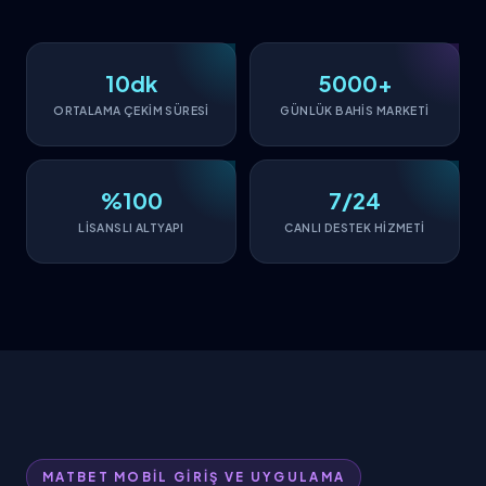
10dk
5000+
ORTALAMA ÇEKİM SÜRESİ
GÜNLÜK BAHİS MARKETİ
%100
7/24
LİSANSLI ALTYAPI
CANLI DESTEK HİZMETİ
MATBET MOBİL GİRİŞ VE UYGULAMA