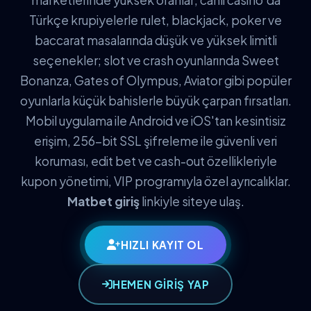
Türkçe krupiyelerle rulet, blackjack, poker ve
baccarat masalarında düşük ve yüksek limitli
seçenekler; slot ve crash oyunlarında Sweet
Bonanza, Gates of Olympus, Aviator gibi popüler
oyunlarla küçük bahislerle büyük çarpan fırsatları.
Mobil uygulama ile Android ve iOS'tan kesintisiz
erişim, 256-bit SSL şifreleme ile güvenli veri
koruması, edit bet ve cash-out özellikleriyle
kupon yönetimi, VIP programıyla özel ayrıcalıklar.
Matbet giriş
linkiyle siteye ulaş.
HIZLI KAYIT OL
HEMEN GİRİŞ YAP