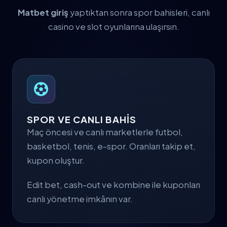
Matbet giriş
yaptıktan sonra spor bahisleri, canlı
casino ve slot oyunlarına ulaşırsın.
SPOR VE CANLI BAHİS
Maç öncesi ve canlı marketlerle futbol,
basketbol, tenis, e-spor. Oranları takip et,
kupon oluştur.
Edit bet, cash-out ve kombine ile kuponları
canlı yönetme imkânın var.