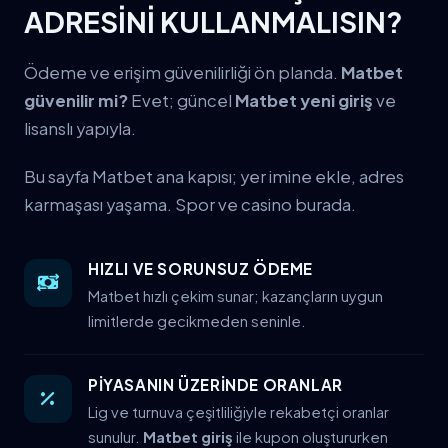
ADRESİNİ KULLANMALISIN?
Ödeme ve erişim güvenilirliği ön planda.
Matbet
güvenilir mi?
Evet; güncel
Matbet yeni giriş
ve
lisanslı yapıyla.
Bu sayfa Matbet ana kapısı; yer imine ekle, adres
karmaşası yaşama. Spor ve casino burada.
HIZLI VE SORUNSUZ ÖDEME
Matbet hızlı çekim sunar; kazançların uygun
limitlerde gecikmeden seninle.
PİYASANIN ÜZERİNDE ORANLAR
Lig ve turnuva çeşitliliğiyle rekabetçi oranlar
sunulur.
Matbet giriş
ile kupon oluştururken