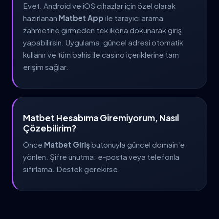
Evet. Android ve iOS cihazlar için özel olarak
hazırlanan
Matbet App
ile tarayıcı arama
zahmetine girmeden tek ikona dokunarak giriş
yapabilirsin. Uygulama, güncel adresi otomatik
kullanır ve tüm bahis ile casino içeriklerine tam
erişim sağlar.
Matbet Hesabıma Giremiyorum, Nasıl
Çözebilirim?
Önce
Matbet Giriş
butonuyla güncel domain'e
yönlen. Şifre unutma: e-posta veya telefonla
sıfırlama. Destek gerekirse.